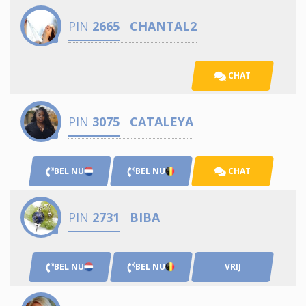
PIN
2665
CHANTAL2
CHAT
PIN
3075
CATALEYA
BEL NU
BEL NU
CHAT
PIN
2731
BIBA
BEL NU
BEL NU
VRIJ