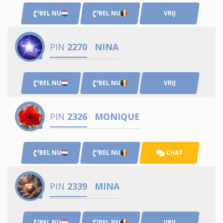
BEL NU
BEL NU
VRIJ
PIN
2270
NINA
BEL NU
BEL NU
VRIJ
PIN
2326
MONIQUE
BEL NU
BEL NU
CHAT
PIN
2339
MINA
BEL NU
BEL NU
VRIJ