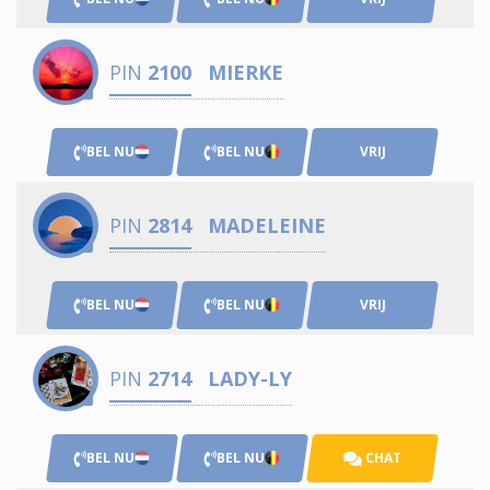
PIN
2100
MIERKE
BEL NU
BEL NU
VRIJ
PIN
2814
MADELEINE
BEL NU
BEL NU
VRIJ
PIN
2714
LADY-LY
BEL NU
BEL NU
CHAT