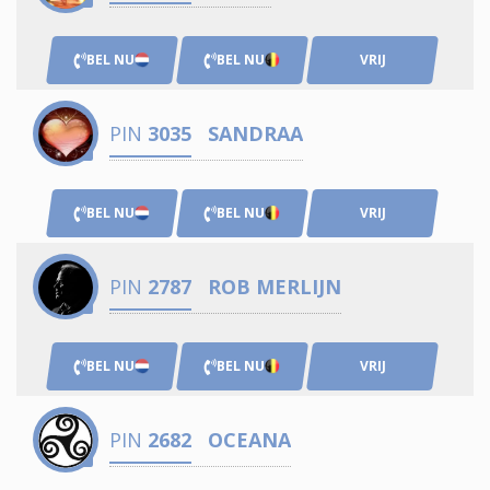
BEL NU
BEL NU
VRIJ
PIN
3035
SANDRAA
BEL NU
BEL NU
VRIJ
PIN
2787
ROB MERLIJN
BEL NU
BEL NU
VRIJ
PIN
2682
OCEANA