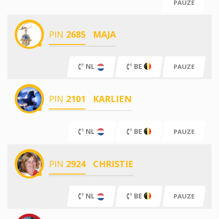
PAUZE
PIN
2685
MAJA
NL
BE
PAUZE
PIN
2101
KARLIEN
NL
BE
PAUZE
PIN
2924
CHRISTIE
NL
BE
PAUZE