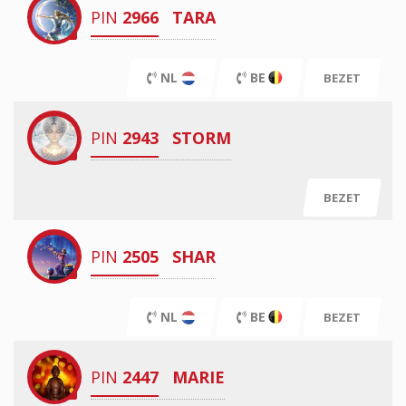
PIN
2966
TARA
NL
BE
BEZET
PIN
2943
STORM
BEZET
PIN
2505
SHAR
NL
BE
BEZET
PIN
2447
MARIE