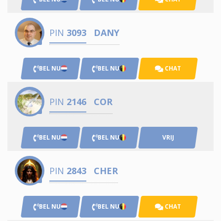
PIN
3093
DANY
BEL NU
BEL NU
CHAT
PIN
2146
COR
BEL NU
BEL NU
VRIJ
PIN
2843
CHER
BEL NU
BEL NU
CHAT