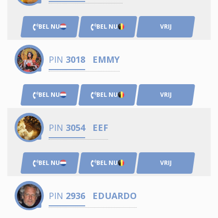
BEL NU
BEL NU
VRIJ
PIN
3018
EMMY
BEL NU
BEL NU
VRIJ
PIN
3054
EEF
BEL NU
BEL NU
VRIJ
PIN
2936
EDUARDO