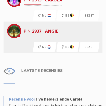
NL
BE
BEZET
PIN
2937
ANGIE
NL
BE
BEZET
LAATSTE RECENSIES
Recensie voor
live helderziende Carola
Carola. Dankjewel voor je luisterend oor en adviezen