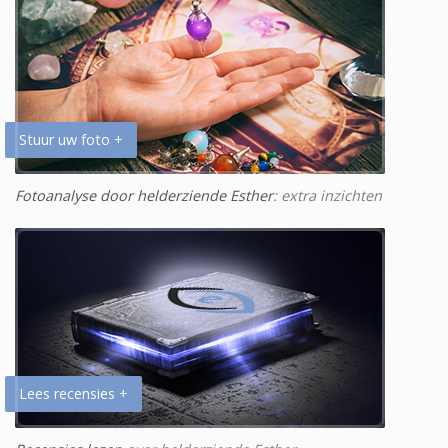
Stuur uw foto +
Fotoanalyse door helderziende Esther
: extra inzichten
Lees recensies +