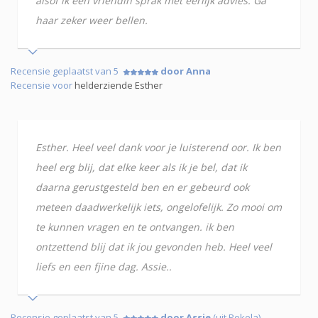
alsof ik een vriendin sprak met eerlijk advies. Ga
haar zeker weer bellen.
Recensie geplaatst van 5
door Anna
Recensie voor
helderziende Esther
Esther. Heel veel dank voor je luisterend oor. Ik ben
heel erg blij, dat elke keer als ik je bel, dat ik
daarna gerustgesteld ben en er gebeurd ook
meteen daadwerkelijk iets, ongelofelijk. Zo mooi om
te kunnen vragen en te ontvangen. ik ben
ontzettend blij dat ik jou gevonden heb. Heel veel
liefs en een fjine dag. Assie..
Recensie geplaatst van 5
door Assie
(uit Pekela)