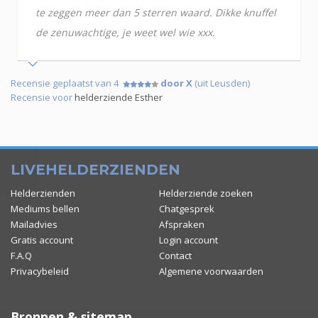
te zeggen meer dan 5 sterren waard. Dikke knuffel
de zenuwachtige, je weet wel wie xxx.
Recensie geplaatst van 4
door X
(uit Leusden)
Recensie voor
helderziende Esther
LIVEHELDERZIENDEN
Helderzienden
Helderziende zoeken
Mediums bellen
Chatgesprek
Mailadvies
Afspraken
Gratis account
Login account
F.A.Q
Contact
Privacybeleid
Algemene voorwaarden
Bronnen & sitemap