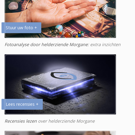
Stuur uw foto +
Fotoanalyse door helderziende Morgane
: extra inzichten
Lees recensies +
Recensies lezen
over helderziende Morgane