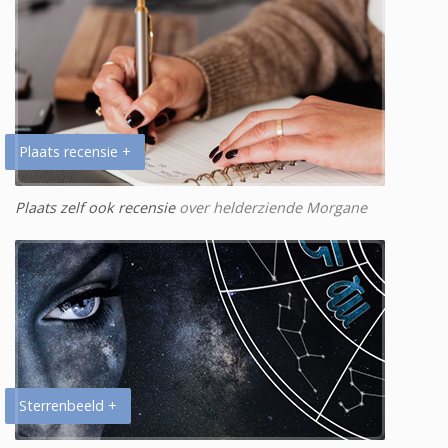
Plaats recensie +
Plaats zelf ook recensie
over helderziende Morgane
Sterrenbeeld +