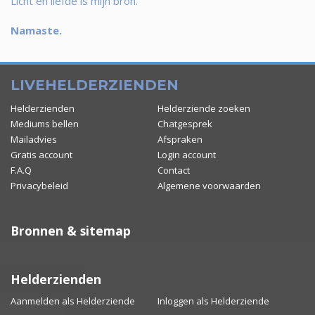
Licht en liefde is mijn bron.
Namaste.
LIVEHELDERZIENDEN
Helderzienden
Helderziende zoeken
Mediums bellen
Chatgesprek
Mailadvies
Afspraken
Gratis account
Login account
F.A.Q
Contact
Privacybeleid
Algemene voorwaarden
Bronnen & sitemap
Helderzienden
Aanmelden als Helderziende
Inloggen als Helderziende