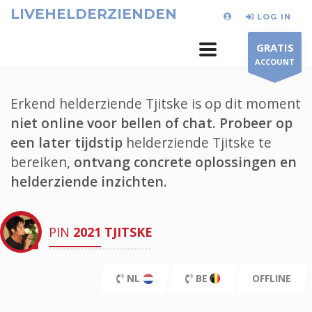
LIVEHELDERZIENDEN
LOG IN
GRATIS
ACCOUNT
Erkend helderziende Tjitske is op dit moment
niet online voor bellen of chat.
Probeer op
een later tijdstip
helderziende Tjitske te
bereiken,
ontvang concrete oplossingen en
helderziende inzichten.
PIN
2021
TJITSKE
NL
BE
OFFLINE