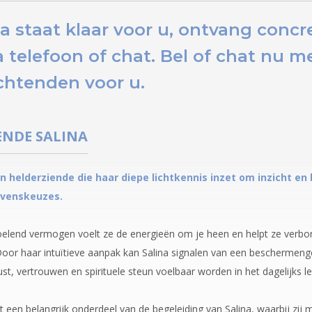
a staat klaar voor u,
ontvang concr
 telefoon of chat.
Bel of chat nu
me
htenden voor u.
ENDE
SALINA
en helderziende die haar diepe lichtkennis inzet om inzicht en 
evenskeuzes.
oelend vermogen voelt ze de energieën om je heen en helpt ze verbor
Door haar intuïtieve aanpak kan Salina signalen van een beschermen
st, vertrouwen en spirituele steun voelbaar worden in het dagelijks l
 een belangrijk onderdeel van de begeleiding van Salina, waarbij zij 