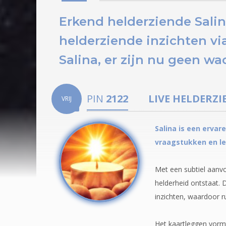
Erkend helderziende Salin
helderziende inzichten via
Salina, er zijn nu
geen wac
PIN
2122
LIVE HELDERZI
VRIJ
Salina is een ervar
vraagstukken en l
Met een subtiel aanv
helderheid ontstaat. 
inzichten, waardoor ru
Het kaartleggen vormt