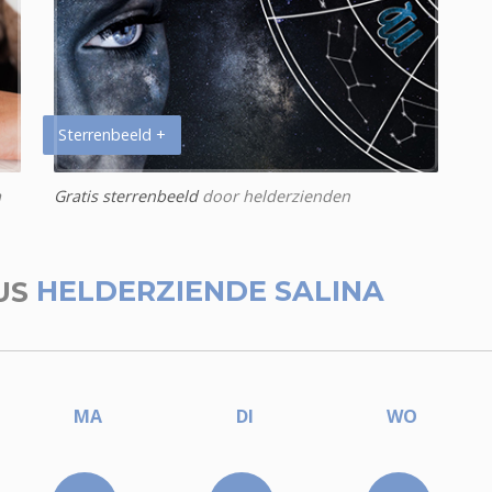
Sterrenbeeld +
a
Gratis sterrenbeeld
door helderzienden
US
HELDERZIENDE SALINA
MA
DI
WO