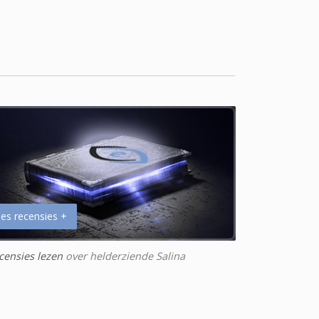
es recensies +
censies lezen
over helderziende Salina