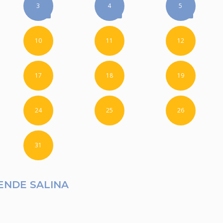
3
4
5
10
11
12
17
18
19
24
25
26
31
ENDE SALINA