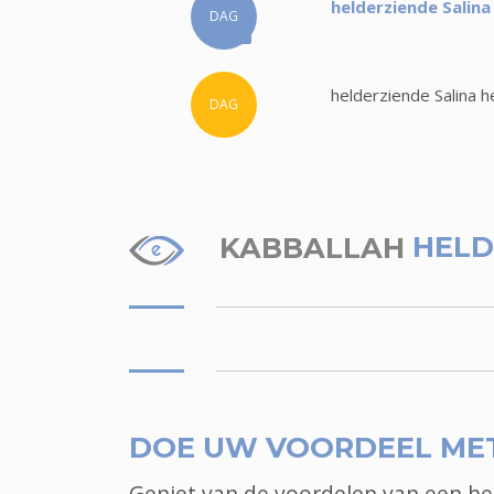
helderziende Salina
DAG
helderziende Salina h
DAG
KABBALLAH
HELD
DOE UW VOORDEEL ME
Geniet van de voordelen van een h