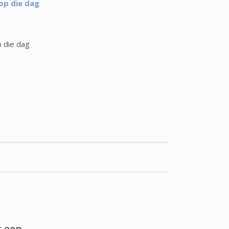
 op die dag
p die dag
t een