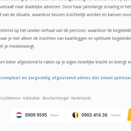
rtaalt naar duidelijke adviezen. Door haar jarenlange ervaring in he
ld van de situatie, waardoor keuzes inzichtelijk worden en kansen voo
estemd op het unieke verhaal van de persoon, waardoor de begeleiding 
rvaar je niet alleen de inzichten van kaartleggen en spirituele begel
et je meebeweegt.
om beter afgestemd te raken op je eigen innerlijke kracht en brengt e
 compleet en zorgvuldig afgestemd advies dat zowel spiritueel
e Lichtkennis - Kabballah - Beschermengel - Nederlands
0909 9595
0903 416 36
90cpm
150cpm