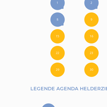
1
2
8
9
15
16
22
23
29
30
LEGENDE AGENDA HELDERZI