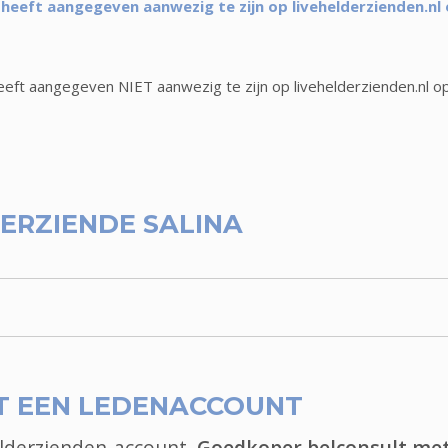
 heeft aangegeven aanwezig te zijn op livehelderzienden.nl
eeft aangegeven NIET aanwezig te zijn op livehelderzienden.nl o
ERZIENDE SALINA
T EEN LEDENACCOUNT
elderzienden-account.
Goedkoper belconsult me