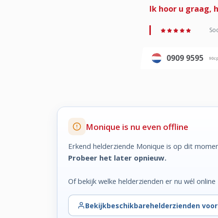
Ik hoor u graag,
Soc
0909 9595
90c
Monique is nu even offline
Erkend helderziende Monique is op dit moment
Probeer het later opnieuw.
Of bekijk welke helderzienden er nu wél online z
Bekijk
beschikbare
helderzienden voo