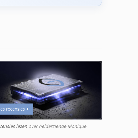
es recensies +
censies lezen
over helderziende Monique