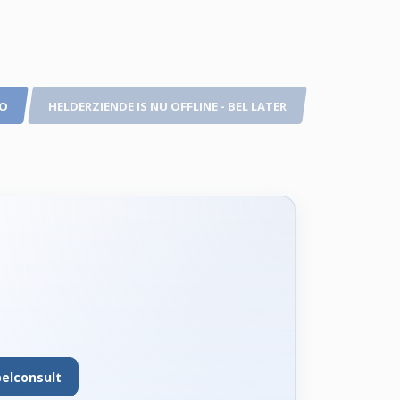
TO
HELDERZIENDE IS NU OFFLINE - BEL LATER
belconsult