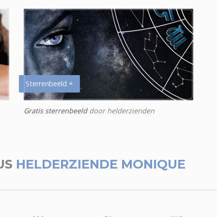
Sterrenbeeld +
Gratis sterrenbeeld
door helderzienden
US
HELDERZIENDE MONIQUE