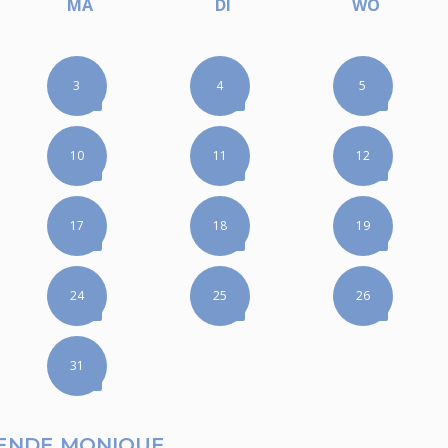
MA
DI
WO
3
4
5
10
11
12
17
18
19
24
25
26
31
ENDE MONIQUE