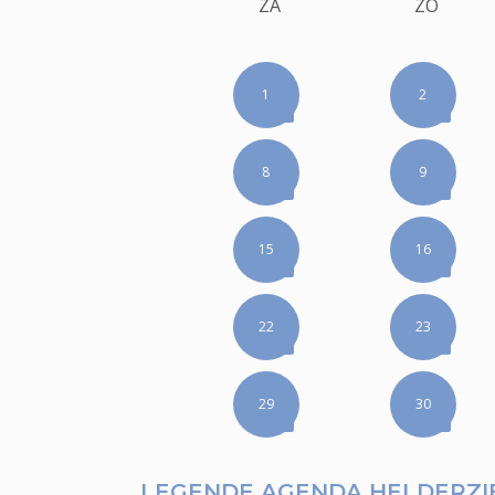
ZA
ZO
1
2
8
9
15
16
22
23
29
30
LEGENDE AGENDA HELDERZI