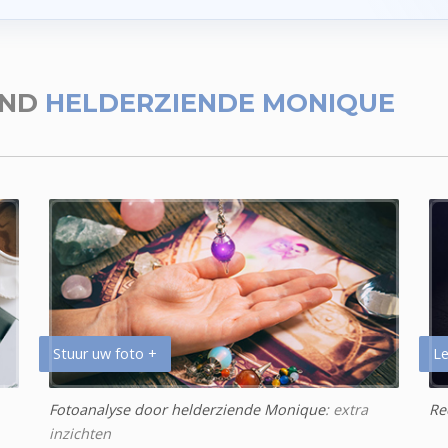
END
HELDERZIENDE MONIQUE
Stuur uw foto +
Le
Fotoanalyse door helderziende Monique
: extra
Re
inzichten