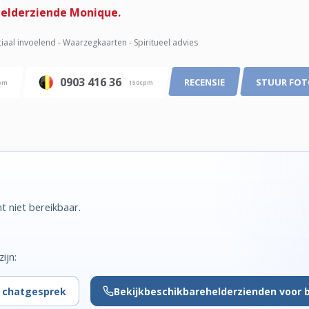
 helderziende Monique.
iaal invoelend - Waarzegkaarten - Spiritueel advies
0903 416 36
RECENSIE
STUUR FO
pm
150cpm
 niet bereikbaar.
ijn:
r chatgesprek
Bekijk
beschikbare
helderzienden voor 