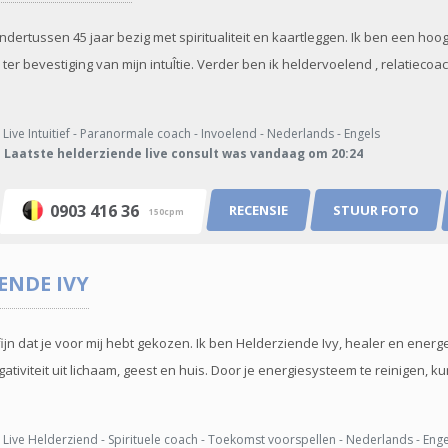
ondertussen 45 jaar bezig met spiritualiteit en kaartleggen. Ik ben een ho
er bevestiging van mijn intuÎtie. Verder ben ik heldervoelend , relatiecoa
.
Live Intuitief - Paranormale coach - Invoelend - Nederlands - Engels
Laatste helderziende live consult was vandaag om 20:24
0903 416 36
RECENSIE
STUUR FOTO
150cpm
IENDE
IVY
ijn dat je voor mij hebt gekozen. Ik ben Helderziende Ivy, healer en energe
tiviteit uit lichaam, geest en huis. Door je energiesysteem te reinigen, k
Live Helderziend - Spirituele coach - Toekomst voorspellen - Nederlands - Enge