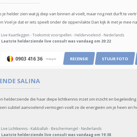
lp je helder zien wat jij diep van binnen al voelt, maar nog niet durft te ver
en Voel je dat er iets speelt onder de oppervlakte Dan kijk ik met je mee naa
Live Kaartleggen - Toekomst voorspellen - Heldervoelend - Nederlands
Laatste helderziende live consult was vandaag om 20:22
0903 416 36
RECENSIE
STUUR FOTO
150cpm
IENDE
SALINA
en helderziende die haar diepe lichtkennis inzet om inzicht en begeleiding
een subtiel aanvoelend vermogen voelt ze de energieën om je heen en h
Live Lichtkennis - Kabballah - Beschermengel - Nederlands
Laatste helderziende live consult was vandaag om 19:38