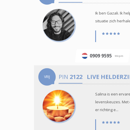
Ik ben Gazali. Ik he
situatie zich herhal
0909 9595
90cpm
PIN
2122
LIVE HELDERZ
VRIJ
Salina is een ervar
levenskeuzes. Met 
er richting e...