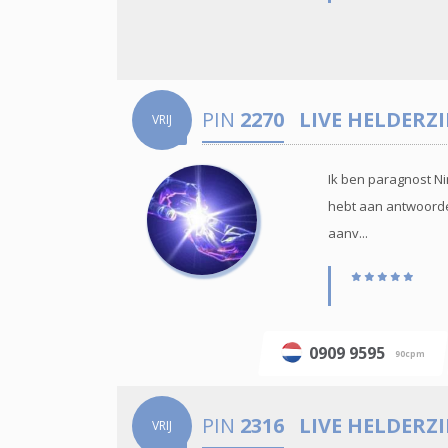
PIN
2270
LIVE HELDERZ
VRIJ
Ik ben paragnost Ni
hebt aan antwoorden
aanv...
0909 9595
90cpm
PIN
2316
LIVE HELDERZ
VRIJ