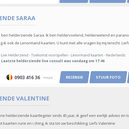
IENDE
SARAA
k ben helderziende Saraa. Ik ben heldervoelend, helderwetend en paranor
 ik ook de Lenormand kaarten. U kunt met alle vragen bij mij terecht. Lief
Live Helderziend - Toekomst voorspellen - Lenormand kaarten - Nederlands
Laatste helderziende live consult was vandaag om 17:46
0903 416 36
RECENSIE
STUUR FOTO
150cpm
IENDE
VALENTINE
ine helderziende kaartlegster sinds 45 jaar, ik geef een eerlijk advies e
 kaarten rune en i ching, ik sta tot uw beschikking. Liefs Valentine