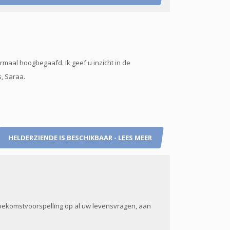
maal hoogbegaafd. Ik geef u inzicht in de
s, Saraa.
HELDERZIENDE IS BESCHIKBAAR - LEES MEER
n toekomstvoorspelling op al uw levensvragen, aan