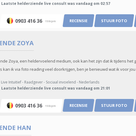
Laatste helderziende live consult was vandaag om 02:57
0903 416 36
RECENSIE
STUUR FOTO
150cpm
IENDE
ZOYA
ende Zoya, een heldervoelend medium, ook kan het zijn dat ik tijdens he
kan ik via foto reading veel doorkrijgen, ben je benieuwd wat ik voor jou d
Live Intuitief - Raadgever - Sociaal invoelend - Nederlands
Laatste helderziende live consult was vandaag om 21:01
0903 416 36
RECENSIE
STUUR FOTO
150cpm
IENDE
HAN