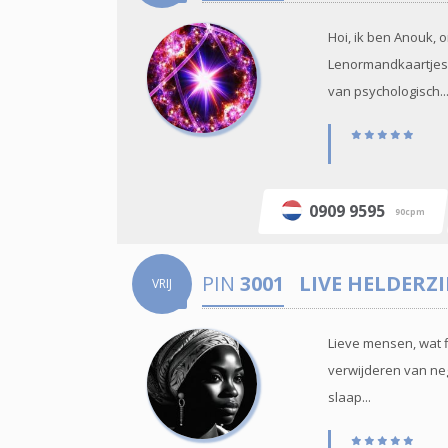
Hoi, ik ben Anouk, 
Lenormandkaartjes t
van psychologisch..
0909 9595
90cpm
PIN
3001
LIVE HELDERZ
VRIJ
Lieve mensen, wat f
verwijderen van nega
slaap...