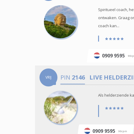
Spiritueel coach, h
ontwaken. Graag onde
coach kan...
0909 9595
90c
PIN
2146
LIVE HELDERZ
VRIJ
Als helderziende kan
0909 9595
90cpm