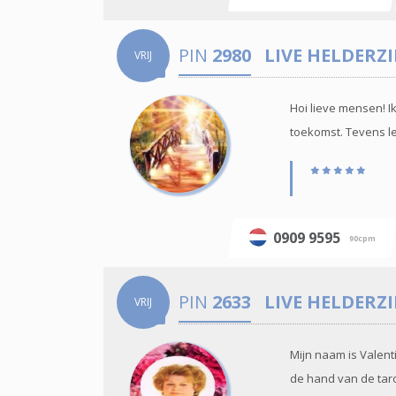
PIN
2980
LIVE HELDERZ
VRIJ
Hoi lieve mensen! I
toekomst. Tevens leg
0909 9595
90cpm
PIN
2633
LIVE HELDERZ
VRIJ
Mijn naam is Valent
de hand van de tarot