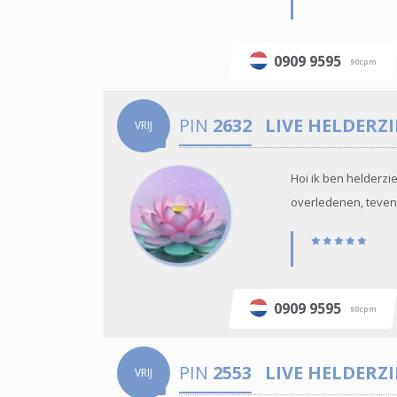
0909 9595
90cpm
PIN
2632
LIVE HELDERZ
VRIJ
Hoi ik ben helderzi
overledenen, tevens 
0909 9595
90cpm
PIN
2553
LIVE HELDERZ
VRIJ