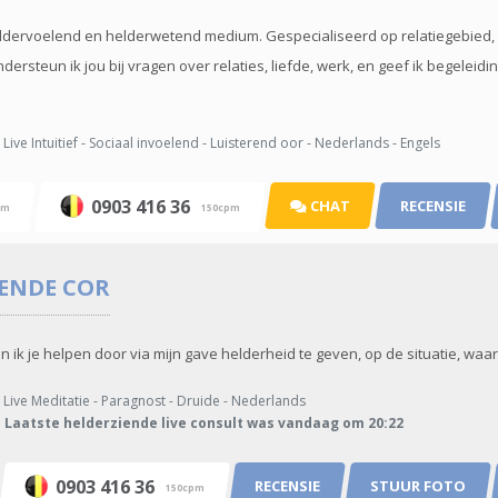
eldervoelend en helderwetend medium. Gespecialiseerd op relatiegebied, c
rsteun ik jou bij vragen over relaties, liefde, werk, en geef ik begeleidin
Live Intuitief - Sociaal invoelend - Luisterend oor - Nederlands - Engels
0903 416 36
CHAT
RECENSIE
pm
150cpm
IENDE
COR
 ik je helpen door via mijn gave helderheid te geven, op de situatie, waar 
Live Meditatie - Paragnost - Druide - Nederlands
Laatste helderziende live consult was vandaag om 20:22
0903 416 36
RECENSIE
STUUR FOTO
150cpm