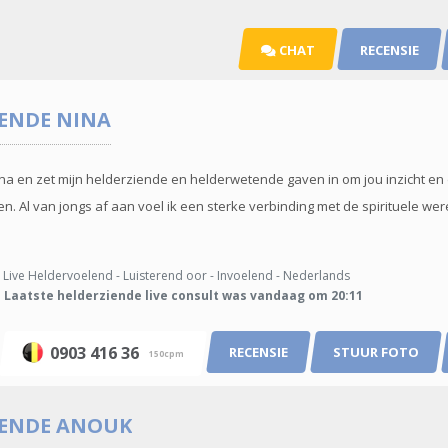
CHAT
RECENSIE
IENDE
NINA
na en zet mijn helderziende en helderwetende gaven in om jou inzicht en
. Al van jongs af aan voel ik een sterke verbinding met de spirituele were
Live Heldervoelend - Luisterend oor - Invoelend - Nederlands
Laatste helderziende live consult was vandaag om 20:11
0903 416 36
RECENSIE
STUUR FOTO
150cpm
IENDE
ANOUK