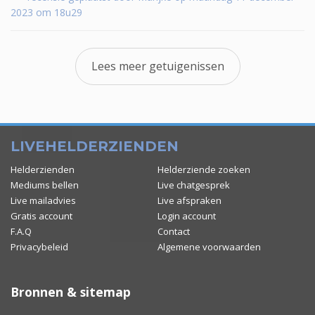
2023 om 18u29
Lees meer getuigenissen
LIVEHELDERZIENDEN
Helderzienden
Helderziende zoeken
Mediums bellen
Live chatgesprek
Live mailadvies
Live afspraken
Gratis account
Login account
F.A.Q
Contact
Privacybeleid
Algemene voorwaarden
Bronnen & sitemap