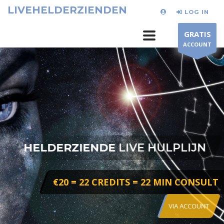
LIVEHELDERZIENDEN
LOG IN
GRATIS
ACCOUNT
HELDERZIENDE
LIVE HULPLIJN
€20 = 22 CREDITS = 22 MIN CONSULT
VIA ACCOUNT