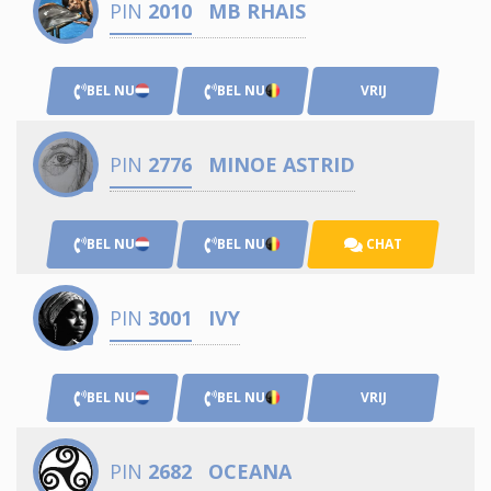
PIN
2010
MB RHAIS
BEL NU
BEL NU
VRIJ
PIN
2776
MINOE ASTRID
BEL NU
BEL NU
CHAT
PIN
3001
IVY
BEL NU
BEL NU
VRIJ
PIN
2682
OCEANA