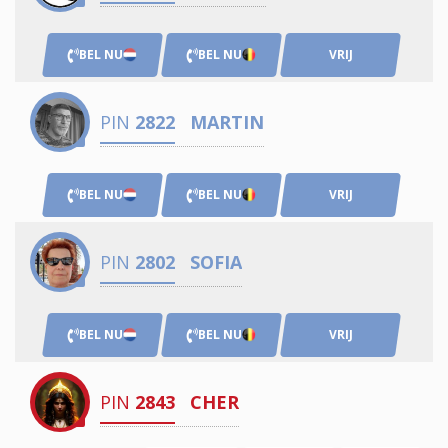
BEL NU
BEL NU
VRIJ
PIN
2822
MARTIN
BEL NU
BEL NU
VRIJ
PIN
2802
SOFIA
BEL NU
BEL NU
VRIJ
PIN
2843
CHER