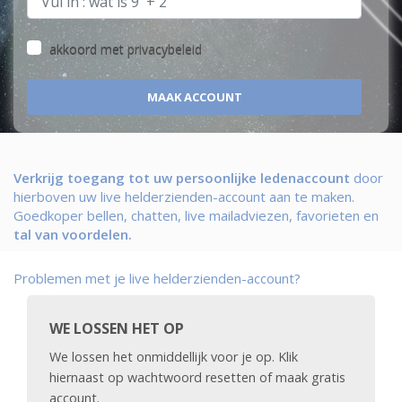
akkoord met
privacybeleid
Verkrijg toegang tot uw persoonlijke ledenaccount
door
hierboven uw live helderzienden-account aan te maken.
Goedkoper bellen, chatten, live mailadviezen, favorieten en
tal van voordelen.
Problemen met je live helderzienden-account?
WE LOSSEN HET OP
We lossen het onmiddellijk voor je op. Klik
hiernaast op wachtwoord resetten of maak gratis
account.