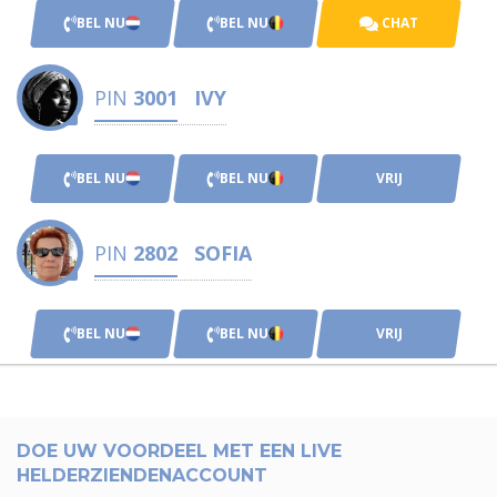
BEL NU
BEL NU
CHAT
PIN
3001
IVY
BEL NU
BEL NU
VRIJ
PIN
2802
SOFIA
BEL NU
BEL NU
VRIJ
DOE UW VOORDEEL MET EEN LIVE
HELDERZIENDENACCOUNT