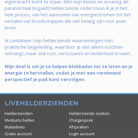
eigen kracht komt te staan. Met mijn kennis en ervaring als
paranormaal begaafd helderziende ondersteun ik je in het
hele proces, van het aanvoelen van energiestromen tot het
vertalen van boodschappen die van belang zijn voor jouw
leven.
Ik combineer mijn helderziende waarnemingen met
praktische begeleiding, waardoor je niet alleen inzichten
ontvangt, maar ook rust, vertrouwen en helderheid ervaart.
Mijn doel is om je te helpen blokkades los te laten en je
energie te herstellen, zodat je met een vernieuwd
perspectief je pad kunt vervolgen.
LIVEHELDERZIENDEN
Helderzienden
Helderziende zoeken
Mediums bellen
Chatgesprek
Mailadvies
Afspraken
Gratis account
Login account