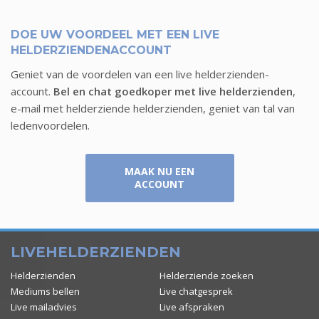
NINA
SHARIDA
DOE UW VOORDEEL MET EEN LIVE
HELDERZIENDENACCOUNT
8 augustus
8 augustus
Geniet van de voordelen van een live helderzienden-
account.
Bel en chat goedkoper met live helderzienden
,
e-mail met helderziende helderzienden, geniet van tal van
ledenvoordelen.
MAAK NU EEN
ACCOUNT
LIVEHELDERZIENDEN
Helderzienden
Helderziende zoeken
Mediums bellen
Live chatgesprek
MARRY
COR
Live mailadvies
Live afspraken