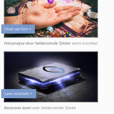
Stuur uw foto +
Fotoanalyse door helderziende Tjitske
: extra inzichten
Lees recensies +
Recensies lezen
over helderziende Tjitske