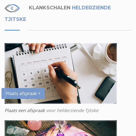
KLANKSCHALEN
HELDERZIENDE
TJITSKE
Plaats afspraak +
Plaats een afspraak
voor helderziende Tjitske