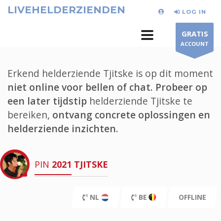
LIVEHELDERZIENDEN
LOG IN
GRATIS
ACCOUNT
Erkend helderziende Tjitske is op dit moment
niet online voor bellen of chat.
Probeer op
een later tijdstip
helderziende Tjitske te
bereiken,
ontvang concrete oplossingen en
helderziende inzichten.
PIN
2021
TJITSKE
NL
BE
OFFLINE