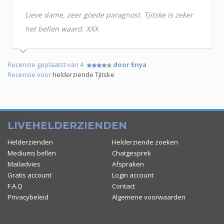
Lieve dame, zeer goede paragnost. Tjitske is zeker
het bellen waard. XXX
Recensie geplaatst van 4
door Enya
Recensie voor
helderziende Tjitske
LIVEHELDERZIENDEN
Helderzienden
Helderziende zoeken
Mediums bellen
Chatgesprek
Mailadvies
Afspraken
Gratis account
Login account
F.A.Q
Contact
Privacybeleid
Algemene voorwaarden