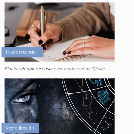
Plaats recensie +
Plaats zelf ook recensie
over helderziende Tjitske
Sterrenbeeld +