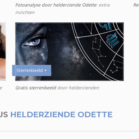
Fotoanalyse door helderziende Odette
: extra
Re
inzichten
Sterrenbeeld +
e
Gratis sterrenbeeld
door helderzienden
US
HELDERZIENDE ODETTE