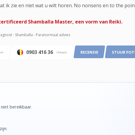
 wat ik zie en niet wat u wilt horen. No nonsens en to the poin
ertificeerd Shamballa Master, een vorm van Reiki.
agnost - Shamballa - Paranormaal advies
0903 416 36
RECENSIE
STUUR FO
pm
150cpm
niet bereikbaar.
ijn: