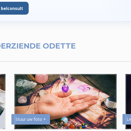
 belconsult
ERZIENDE ODETTE
Stuur uw foto +
Le