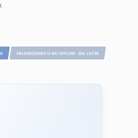
t.
TO
HELDERZIENDE IS NU OFFLINE - BEL LATER