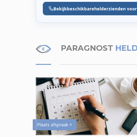
Bekijk
beschikbare
helderzienden voor
PARAGNOST
HELD
Plaats afspraak +