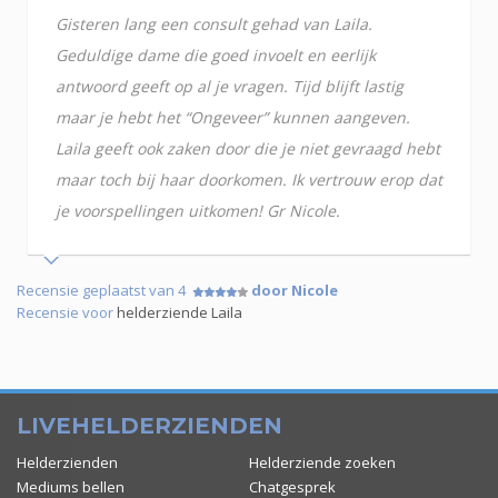
Gisteren lang een consult gehad van Laila.
Geduldige dame die goed invoelt en eerlijk
antwoord geeft op al je vragen. Tijd blijft lastig
maar je hebt het “Ongeveer” kunnen aangeven.
Laila geeft ook zaken door die je niet gevraagd hebt
maar toch bij haar doorkomen. Ik vertrouw erop dat
je voorspellingen uitkomen! Gr Nicole.
Recensie geplaatst van 4
door Nicole
Recensie voor
helderziende Laila
LIVEHELDERZIENDEN
Helderzienden
Helderziende zoeken
Mediums bellen
Chatgesprek