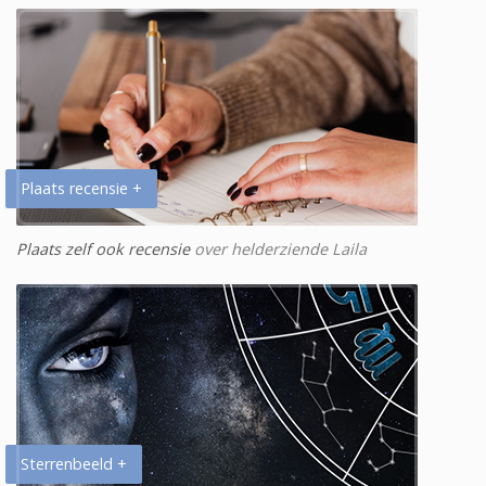
Plaats recensie +
Plaats zelf ook recensie
over helderziende Laila
Sterrenbeeld +