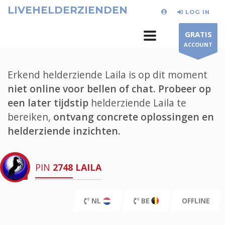
LIVEHELDERZIENDEN
LOG IN
GRATIS
ACCOUNT
Erkend helderziende Laila is op dit moment
niet online voor bellen of chat.
Probeer op
een later tijdstip
helderziende Laila te
bereiken,
ontvang concrete oplossingen en
helderziende inzichten.
PIN
2748
LAILA
NL
BE
OFFLINE