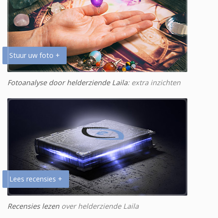
Stuur uw foto +
Fotoanalyse door helderziende Laila
: extra inzichten
Lees recensies +
Recensies lezen
over helderziende Laila