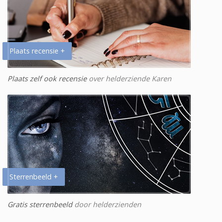
Plaats recensie +
Plaats zelf ook recensie
over helderziende Karen
Sterrenbeeld +
Gratis sterrenbeeld
door helderzienden