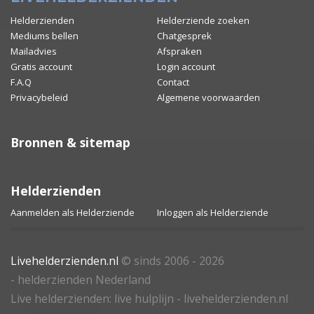
Helderzienden
Helderziende zoeken
Mediums bellen
Chatgesprek
Mailadvies
Afspraken
Gratis account
Login account
F.A.Q
Contact
Privacybeleid
Algemene voorwaarden
Bronnen & sitemap
Helderzienden
Aanmelden als Helderziende
Inloggen als Helderziende
Livehelderzienden.nl
© sinds 2006 - 2026
- helderzienden Nederland
Live helderzienden: live hulplijn - livehelderzienden.nl