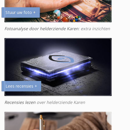
Stuur uw foto +
Fotoanalyse door helderziende Karen
: extra inzichten
Lees recensies +
Recensies lezen
over helderziende Karen