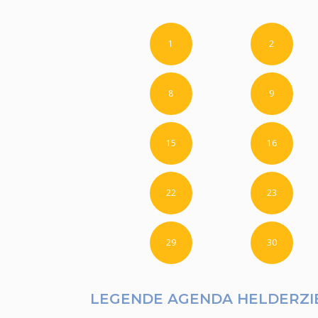
1
2
8
9
15
16
22
23
29
30
LEGENDE AGENDA HELDERZI