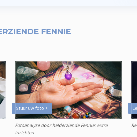
RZIENDE FENNIE
Stuur uw foto +
Le
Fotoanalyse door helderziende Fennie
: extra
Re
inzichten