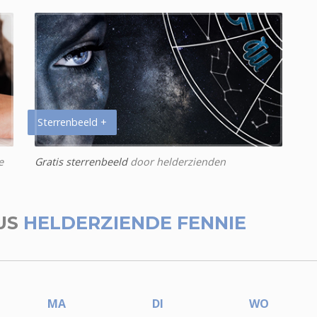
Sterrenbeeld +
e
Gratis sterrenbeeld
door helderzienden
US
HELDERZIENDE FENNIE
MA
DI
WO