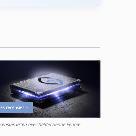
es recensies +
censies lezen
over helderziende Fennie