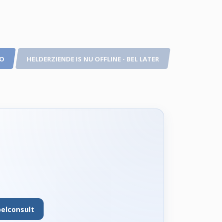
TO
HELDERZIENDE IS NU OFFLINE - BEL LATER
belconsult