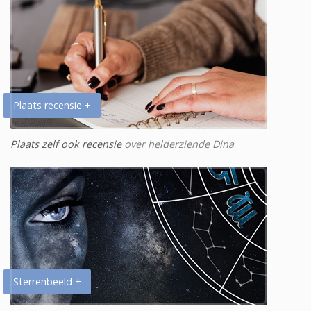
Plaats recensie +
Plaats zelf ook recensie
over helderziende Dina
Sterrenbeeld +