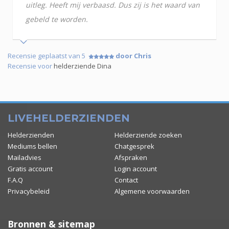
uitleg. Heeft mij verbaasd. Dus zij is het waard van
gebeld te worden.
Recensie geplaatst van 5
door Chris
Recensie voor
helderziende Dina
LIVEHELDERZIENDEN
Helderzienden
Helderziende zoeken
Mediums bellen
Chatgesprek
Mailadvies
Afspraken
Gratis account
Login account
F.A.Q
Contact
Privacybeleid
Algemene voorwaarden
Bronnen & sitemap