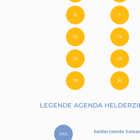
8
9
15
16
22
23
29
30
LEGENDE AGENDA HELDERZ
helderziende Saman
DAG