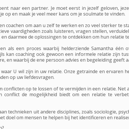
 bent naar een partner. Je moet eerst in jezelf geloven, jez
 je op en maak je veel meer kans om je soulmate te vinden.
n coachen om aan u zelf te werken en zo veel sterker te sta
eve vaardigheden zoals luisteren, vragen stellen, verduide
en en daarmee de oplossingen te ontdekken om hun relatie t
en als een proces waarbij helderziende Samantha één o
jls kan coaching ook gewoon een informele relatie zijn t
re, en waarbij de ene persoon advies en begeleiding geeft a
waar U wil zijn in uw relatie. Onze getrainde en ervaren 
nden op uw liefdesvragen.
conflicten op te lossen of te vermijden in een relatie. Net a
 conflict de mogelijkheid biedt om een relatie te verbe
aan technieken uit andere disciplines, zoals sociologie, psy
t doel om mensen te helpen bij het identificeren en realiser
n?