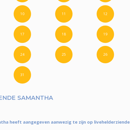
10
11
12
17
18
19
24
25
26
31
IENDE SAMANTHA
tha heeft aangegeven aanwezig te zijn op livehelderzienden