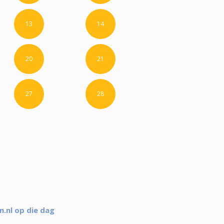
13
14
20
21
27
28
.nl op die dag