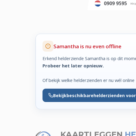
0909 9595
90c
Samantha is nu even offline
Erkend helderziende Samantha is op dit mome
Probeer het later opnieuw.
Of bekijk welke helderzienden er nu wél online z
Bekijk
beschikbare
helderzienden voor
KAARTLEGGEN
HE