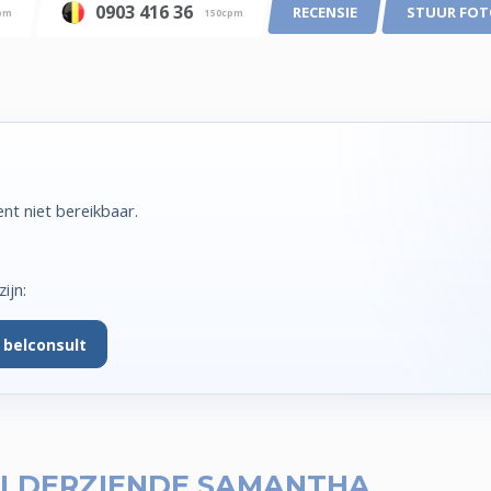
0903 416 36
RECENSIE
STUUR FO
pm
150cpm
nt niet bereikbaar.
ijn:
 belconsult
LDERZIENDE SAMANTHA