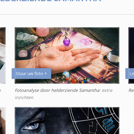
Stuur uw foto +
Le
a
Fotoanalyse door helderziende Samantha
: extra
Re
inzichten