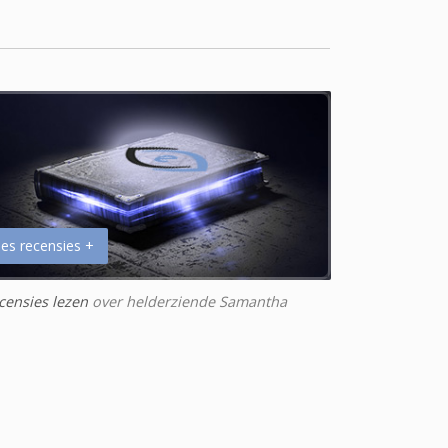
es recensies +
censies lezen
over helderziende Samantha