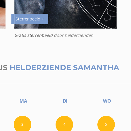
Sterrenbeeld +
Gratis sterrenbeeld
door helderzienden
US
HELDERZIENDE SAMANTHA
MA
DI
WO
3
4
5