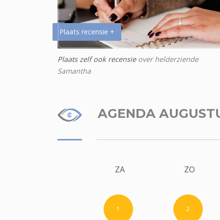
Plaats recensie +
Plaats zelf ook recensie
over helderziende
Samantha
AGENDA AUGUST
ZA
ZO
1
2