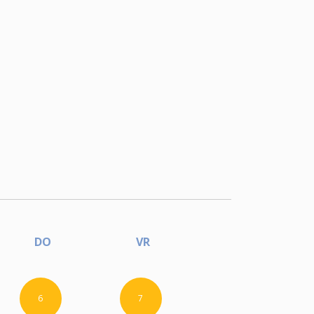
DO
VR
6
7