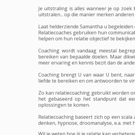
Je uitstraling is alles wanneer je op zoek
uitstralen... op die manier merken anderen
Laat helderziende Samantha u begeleiden e
Relatiecoaches gebruiken hun communicati
helpen om hun relatie objectief te bekijk
Coaching wordt vandaag meestal begrep
bereiken van bepaalde doelen. Maar dikwi
meer ervaring en kennis bezit dan de ande
Coaching brengt U van waar U bent, naar 
liefde te bereiken en om antwoorden te vi
Zo kan relatiecoaching gebruikt worden om 
het gebaseerd op het standpunt dat een
oplossingen te komen.
Relatiecoaching baseert zich op een scala 
denken, hypnose, droomanalyse, e.a. met he
Wil je weten hoe jij je relatie kan verbetere