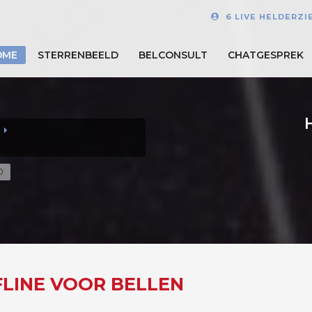
6 LIVE HELDERZI
OME
STERRENBEELD
BELCONSULT
CHATGESPREK
D
FLINE VOOR BELLEN