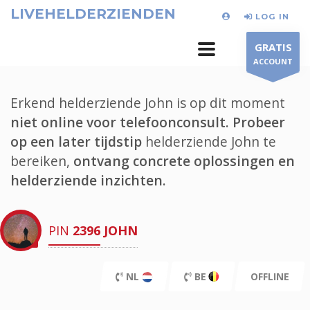
LIVEHELDERZIENDEN
LOG IN
GRATIS
ACCOUNT
Erkend helderziende John is op dit moment
niet online voor telefoonconsult.
Probeer
op een later tijdstip
helderziende John te
bereiken,
ontvang concrete oplossingen en
helderziende inzichten.
PIN
2396
JOHN
NL
BE
OFFLINE