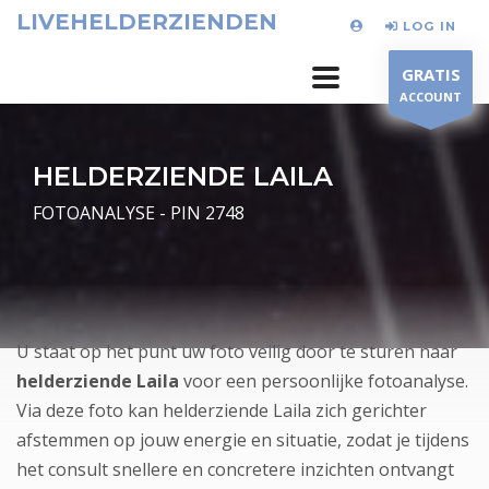
LIVEHELDERZIENDEN
LOG IN
GRATIS
ACCOUNT
HELDERZIENDE LAILA
FOTOANALYSE - PIN 2748
U staat op het punt uw foto veilig door te sturen naar
helderziende Laila
voor een persoonlijke fotoanalyse.
Via deze foto kan helderziende Laila zich gerichter
afstemmen op jouw energie en situatie, zodat je tijdens
het consult snellere en concretere inzichten ontvangt