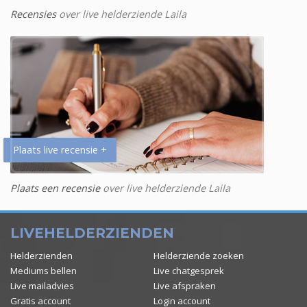
Recensies
over live helderziende Laila
Plaats live recensie +
Plaats een recensie
over live helderziende Laila
LIVEHELDERZIENDEN
Helderzienden
Helderziende zoeken
Mediums bellen
Live chatgesprek
Live mailadvies
Live afspraken
Gratis account
Login account