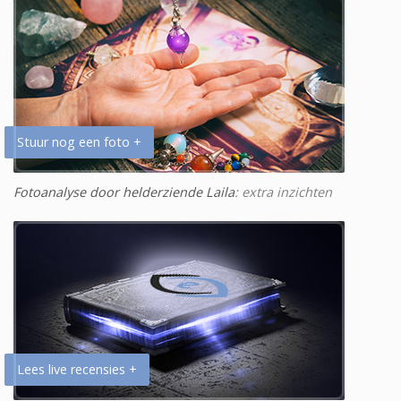
Stuur nog een foto +
Fotoanalyse door helderziende Laila
: extra inzichten
Lees live recensies +