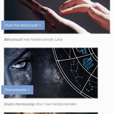
Start live belconsult +
Belconsult
met helderziende Laila
Sterrenbeeld +
Gratis Horoscoop
door live helderzienden