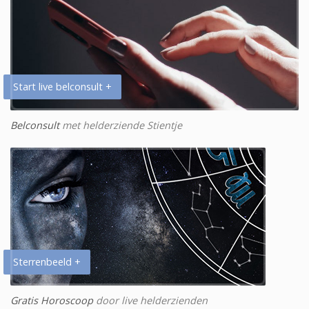
Start live belconsult +
Belconsult
met helderziende Stientje
Sterrenbeeld +
Gratis Horoscoop
door live helderzienden