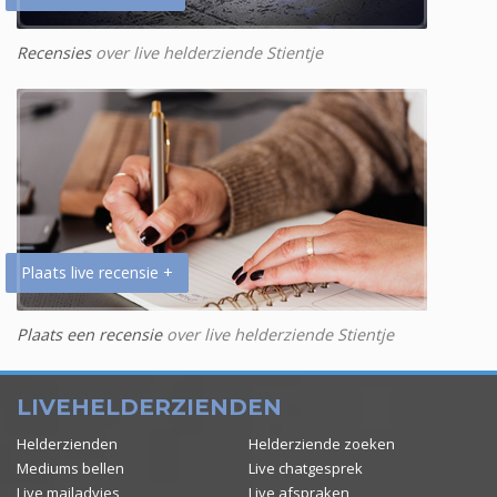
Recensies
over live helderziende Stientje
Plaats live recensie +
Plaats een recensie
over live helderziende Stientje
LIVEHELDERZIENDEN
Helderzienden
Helderziende zoeken
Mediums bellen
Live chatgesprek
Live mailadvies
Live afspraken