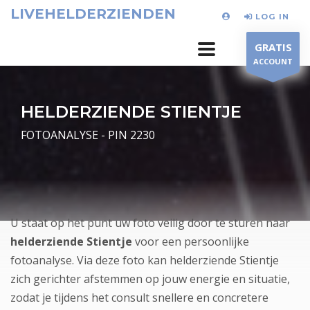
LIVEHELDERZIENDEN
LOG IN
GRATIS
ACCOUNT
HELDERZIENDE STIENTJE
FOTOANALYSE - PIN 2230
U staat op het punt uw foto veilig door te sturen naar
helderziende Stientje
voor een persoonlijke
fotoanalyse. Via deze foto kan helderziende Stientje
zich gerichter afstemmen op jouw energie en situatie,
zodat je tijdens het consult snellere en concretere