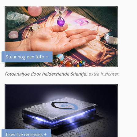
Stuur nog een foto +
Fotoanalyse door helderziende Stientje
: extra inzichten
Lees live recensies +