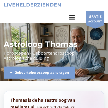
LIVEHELDERZIENDEN
GRATIS
ACCOUNT
Astroloog Thomas
Horoscopen · Geboortehoroscoop ·
Astrologische duiding
✦ Geboortehoroscoop aanvragen
Thomas is de huisastroloog van
mediums.nl.
Hij schrijft dagelijks