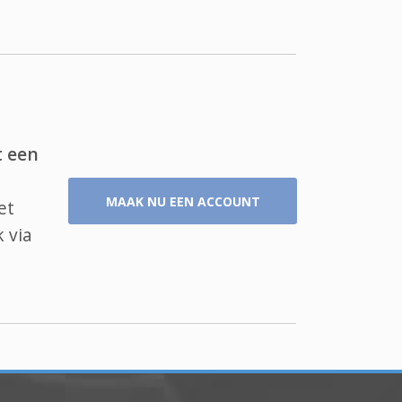
t een
MAAK NU EEN ACCOUNT
et
 via