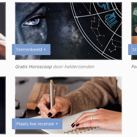
Sterrenbeeld +
St
Gratis Horoscoop
door helderzienden
Fo
Plaats live recensie +