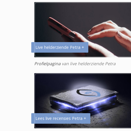
Live helderziende Petra +
Profielpagina
van live helderziende Petra
Lees live recensies Petra +